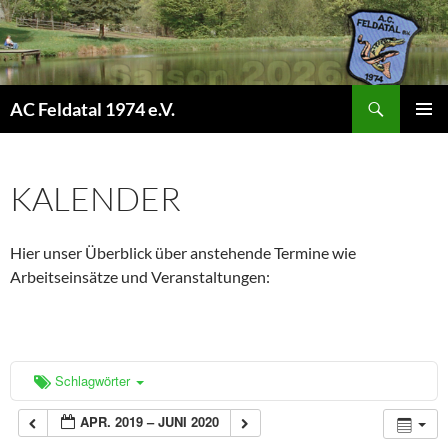
Suchen
AC Feldatal 1974 e.V.
ZUM
PRIMÄR
INHALT
MENÜ
SPRINGEN
KALENDER
Hier unser Überblick über anstehende Termine wie
Arbeitseinsätze und Veranstaltungen:
Schlagwörter
APR. 2019 – JUNI 2020