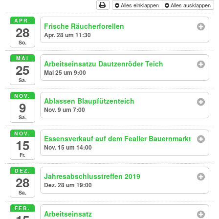
Alles einklappen
Alles ausklappen
APR.
Frische Räucherforellen
28
Apr. 28 um 11:30
So.
MAI
Arbeitseinsatzu Dautzenröder Teich
25
Mai 25 um 9:00
Sa.
NOV.
Ablassen Blaupfützenteich
9
Nov. 9 um 7:00
Sa.
NOV.
Essensverkauf auf dem Fealler Bauernmarkt
15
Nov. 15 um 14:00
Fr.
DEZ.
Jahresabschlusstreffen 2019
28
Dez. 28 um 19:00
Sa.
FEB.
Arbeitseinsatz