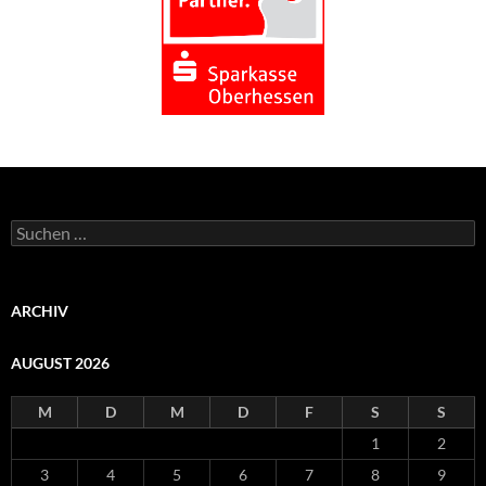
Suchen
nach:
ARCHIV
AUGUST 2026
M
D
M
D
F
S
S
1
2
3
4
5
6
7
8
9