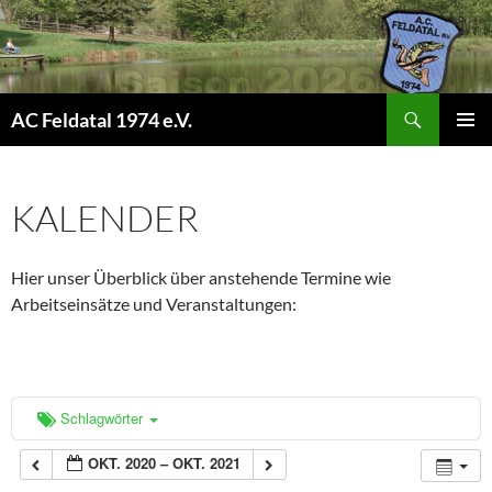
Suchen
AC Feldatal 1974 e.V.
ZUM
PRIMÄR
INHALT
MENÜ
SPRINGEN
KALENDER
Hier unser Überblick über anstehende Termine wie
Arbeitseinsätze und Veranstaltungen:
Schlagwörter
OKT. 2020 – OKT. 2021