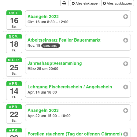
Alles einklappen
Alles ausklappen
OKT.
Abangeln 2022
16
Okt. 16 um 8:30 – 12:00
So.
NOV.
Arbeitseinsatz Fealler Bauernmarkt
18
Nov. 18
ganztägig
Fr.
MÄRZ
Jahreshauptversammlung
25
März 25 um 20:00
Sa.
APR.
Lehrgang Fischereischein / Angelschein
14
Apr. 14 um 18:00
Fr.
APR.
Anangeln 2023
22
Apr. 22 um 15:00 – 18:00
Sa.
APR.
Forellen räuchern (Tag der offenen Gärtnerei)