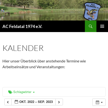
Suchen
AC Feldatal 1974 e.V.
ZUM
PRIMÄR
INHALT
MENÜ
SPRINGEN
KALENDER
Hier unser Überblick über anstehende Termine wie
Arbeitseinsätze und Veranstaltungen:
Schlagwörter
OKT. 2022 – SEP. 2023