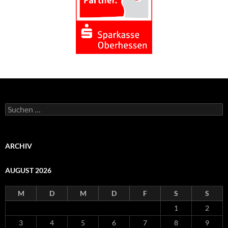
Suchen
nach:
ARCHIV
AUGUST 2026
M
D
M
D
F
S
S
1
2
3
4
5
6
7
8
9