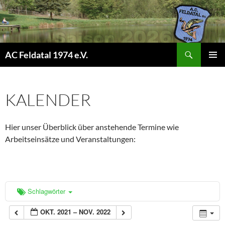
Suchen
AC Feldatal 1974 e.V.
ZUM
PRIMÄR
INHALT
MENÜ
SPRINGEN
KALENDER
Hier unser Überblick über anstehende Termine wie
Arbeitseinsätze und Veranstaltungen:
Schlagwörter
OKT. 2021 – NOV. 2022