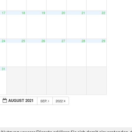
17
18
19
20
21
22
24
25
26
27
28
29
31
AUGUST 2021
SEP.
2022
er Nutzung unserer Dienste erklären Sie sich damit einverstanden,