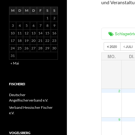
und Veranstaltu
M
D
M
D
F
S
S
1
2
3
4
5
6
7
8
9
10
11
12
13
14
15
16
Schlagwört
17
18
19
20
21
22
23
2020
JULI
24
25
26
27
28
29
30
31
MO.
DI.
« Mai
FISCHEREI
2
Deutscher
Angelfischerverband e.V.
Verband Hessischer Fischer
e.V.
9
VOGELSBERG