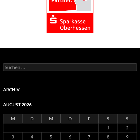
Suchen
nach:
ARCHIV
AUGUST 2026
M
D
M
D
F
S
S
1
2
3
4
5
6
7
8
9