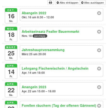
Alles einklappen
Alles ausklappen
OKT.
Abangeln 2022
16
Okt. 16 um 8:30 – 12:00
So.
NOV.
Arbeitseinsatz Fealler Bauernmarkt
18
Nov. 18
ganztägig
Fr.
MÄRZ
Jahreshauptversammlung
25
März 25 um 20:00
Sa.
APR.
Lehrgang Fischereischein / Angelschein
14
Apr. 14 um 18:00
Fr.
APR.
Anangeln 2023
22
Apr. 22 um 15:00 – 18:00
Sa.
APR.
Forellen räuchern (Tag der offenen Gärtnerei)