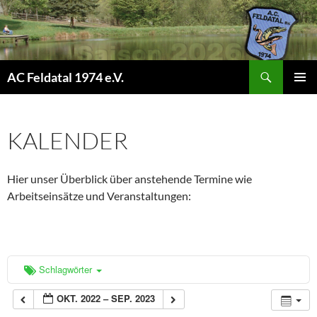
Suchen
AC Feldatal 1974 e.V.
ZUM
PRIMÄR
INHALT
MENÜ
SPRINGEN
KALENDER
Hier unser Überblick über anstehende Termine wie
Arbeitseinsätze und Veranstaltungen:
Schlagwörter
OKT. 2022 – SEP. 2023