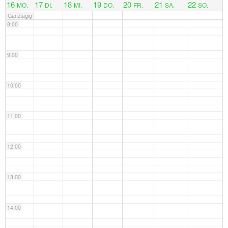
16
17
18
19
20
21
22
MO.
DI.
MI.
DO.
FR.
SA.
SO.
Ganztägig
8:00
9:00
10:00
11:00
12:00
13:00
14:00