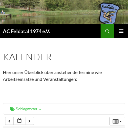
0:00
1:00
Suchen
AC Feldatal 1974 e.V.
ZUM
2:00
PRIMÄR
INHALT
MENÜ
SPRINGEN
KALENDER
3:00
Hier unser Überblick über anstehende Termine wie
4:00
Arbeitseinsätze und Veranstaltungen:
5:00
6:00
Schlagwörter
7:00