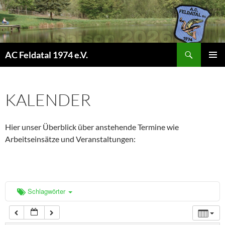
0:00
1:00
Suchen
AC Feldatal 1974 e.V.
ZUM
2:00
PRIMÄR
INHALT
MENÜ
SPRINGEN
KALENDER
3:00
Hier unser Überblick über anstehende Termine wie
4:00
Arbeitseinsätze und Veranstaltungen:
5:00
6:00
Schlagwörter
7:00