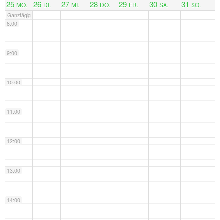
25
26
27
28
29
30
31
MO.
DI.
MI.
DO.
FR.
SA.
SO.
Ganztägig
8:00
9:00
10:00
11:00
12:00
13:00
14:00