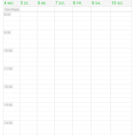
4
5
6
7
8
9
10
MO.
DI.
MI.
DO.
FR.
SA.
SO.
Ganztägig
8:00
9:00
10:00
11:00
12:00
13:00
14:00