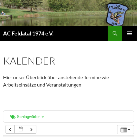
0:00
1:00
Suchen
AC Feldatal 1974 e.V.
ZUM
2:00
PRIMÄR
INHALT
MENÜ
SPRINGEN
KALENDER
3:00
Hier unser Überblick über anstehende Termine wie
4:00
Arbeitseinsätze und Veranstaltungen:
5:00
6:00
Schlagwörter
7:00