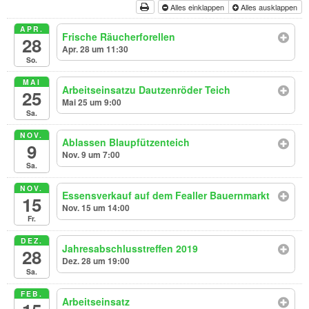
Alles einklappen
Alles ausklappen
APR.
Frische Räucherforellen
28
Apr. 28 um 11:30
So.
MAI
Arbeitseinsatzu Dautzenröder Teich
25
Mai 25 um 9:00
Sa.
NOV.
Ablassen Blaupfützenteich
9
Nov. 9 um 7:00
Sa.
NOV.
Essensverkauf auf dem Fealler Bauernmarkt
15
Nov. 15 um 14:00
Fr.
DEZ.
Jahresabschlusstreffen 2019
28
Dez. 28 um 19:00
Sa.
FEB.
Arbeitseinsatz