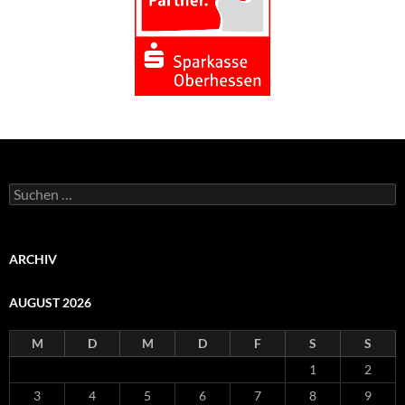
Suchen
nach:
ARCHIV
AUGUST 2026
M
D
M
D
F
S
S
1
2
3
4
5
6
7
8
9