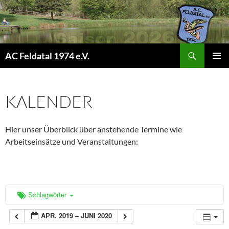
Suchen
AC Feldatal 1974 e.V.
ZUM
PRIMÄR
INHALT
MENÜ
SPRINGEN
KALENDER
Hier unser Überblick über anstehende Termine wie
Arbeitseinsätze und Veranstaltungen:
Schlagwörter
APR. 2019 – JUNI 2020