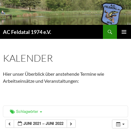
Suchen
AC Feldatal 1974 e.V.
ZUM
PRIMÄR
INHALT
MENÜ
SPRINGEN
KALENDER
Hier unser Überblick über anstehende Termine wie
Arbeitseinsätze und Veranstaltungen:
Schlagwörter
JUNI 2021 – JUNI 2022