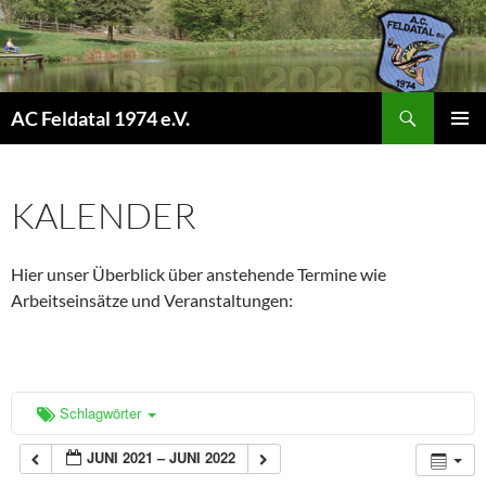
Suchen
AC Feldatal 1974 e.V.
ZUM
PRIMÄR
INHALT
MENÜ
SPRINGEN
KALENDER
Hier unser Überblick über anstehende Termine wie
Arbeitseinsätze und Veranstaltungen:
Schlagwörter
JUNI 2021 – JUNI 2022