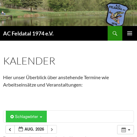
Suchen
AC Feldatal 1974 e.V.
ZUM
PRIMÄR
INHALT
MENÜ
SPRINGEN
KALENDER
Hier unser Überblick über anstehende Termine wie
Arbeitseinsätze und Veranstaltungen:
Schlagwörter
AUG. 2026