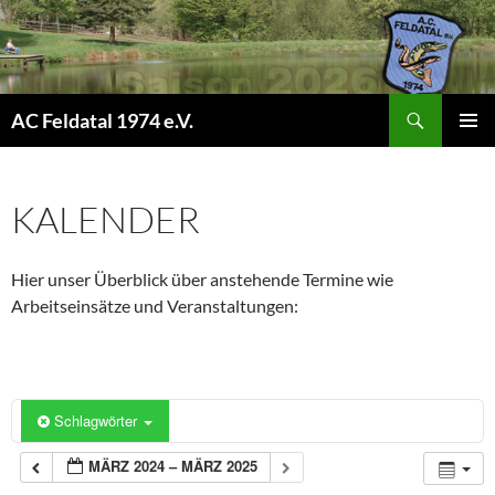
Suchen
AC Feldatal 1974 e.V.
ZUM
PRIMÄR
INHALT
MENÜ
SPRINGEN
KALENDER
Hier unser Überblick über anstehende Termine wie
Arbeitseinsätze und Veranstaltungen:
Schlagwörter
MÄRZ 2024 – MÄRZ 2025