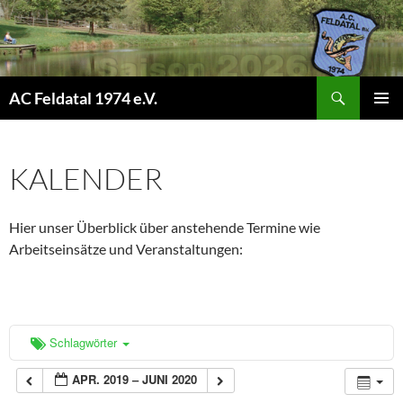
Suchen
AC Feldatal 1974 e.V.
ZUM
PRIMÄR
INHALT
MENÜ
SPRINGEN
KALENDER
Hier unser Überblick über anstehende Termine wie
Arbeitseinsätze und Veranstaltungen:
Schlagwörter
APR. 2019 – JUNI 2020