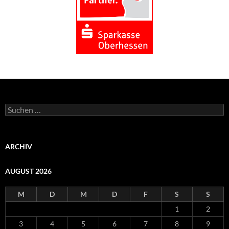
Suchen
nach:
ARCHIV
AUGUST 2026
M
D
M
D
F
S
S
1
2
3
4
5
6
7
8
9