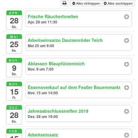
Alles einklappen
Alles ausklappen
APR.
Frische Räucherforellen
28
Apr. 28 um 11:30
So.
MAI
Arbeitseinsatzu Dautzenröder Teich
25
Mai 25 um 9:00
Sa.
NOV.
Ablassen Blaupfützenteich
9
Nov. 9 um 7:00
Sa.
NOV.
Essensverkauf auf dem Fealler Bauernmarkt
15
Nov. 15 um 14:00
Fr.
DEZ.
Jahresabschlusstreffen 2019
28
Dez. 28 um 19:00
Sa.
FEB.
Arbeitseinsatz