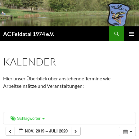
Suchen
AC Feldatal 1974 e.V.
ZUM
PRIMÄR
INHALT
MENÜ
SPRINGEN
KALENDER
Hier unser Überblick über anstehende Termine wie
Arbeitseinsätze und Veranstaltungen:
Schlagwörter
NOV. 2019 – JULI 2020