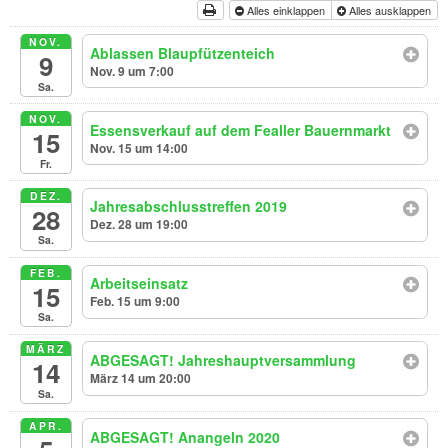
Alles einklappen
Alles ausklappen
NOV.
Ablassen Blaupfützenteich
9
Nov. 9 um 7:00
Sa.
NOV.
Essensverkauf auf dem Fealler Bauernmarkt
15
Nov. 15 um 14:00
Fr.
DEZ.
Jahresabschlusstreffen 2019
28
Dez. 28 um 19:00
Sa.
FEB.
Arbeitseinsatz
15
Feb. 15 um 9:00
Sa.
MÄRZ
ABGESAGT! Jahreshauptversammlung
14
März 14 um 20:00
Sa.
APR.
ABGESAGT! Anangeln 2020