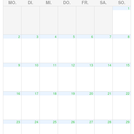
MO.
DI.
MI.
DO.
FR.
SA.
SO.
1
2
3
4
5
6
7
8
9
10
11
12
13
14
15
16
17
18
19
20
21
22
23
24
25
26
27
28
29