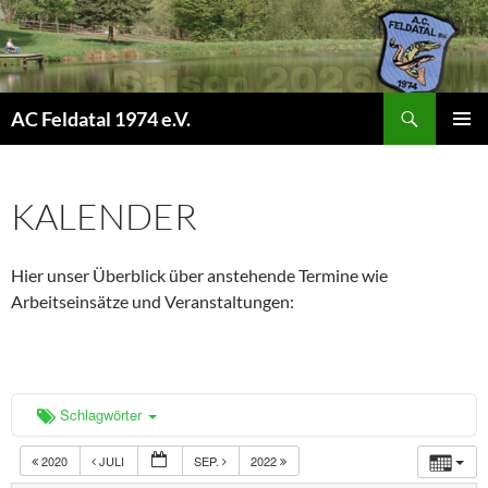
Suchen
AC Feldatal 1974 e.V.
ZUM
PRIMÄR
INHALT
MENÜ
SPRINGEN
KALENDER
Hier unser Überblick über anstehende Termine wie
Arbeitseinsätze und Veranstaltungen:
Schlagwörter
2020
JULI
SEP.
2022