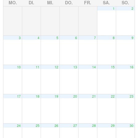
MO.
DI.
MI.
DO.
FR.
SA.
SO.
1
2
3
4
5
6
7
8
9
10
11
12
13
14
15
16
17
18
19
20
21
22
23
24
25
26
27
28
29
30