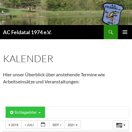
Suchen
AC Feldatal 1974 e.V.
ZUM
PRIMÄR
INHALT
MENÜ
SPRINGEN
KALENDER
Hier unser Überblick über anstehende Termine wie
Arbeitseinsätze und Veranstaltungen:
Schlagwörter
2019
JULI
SEP.
2021