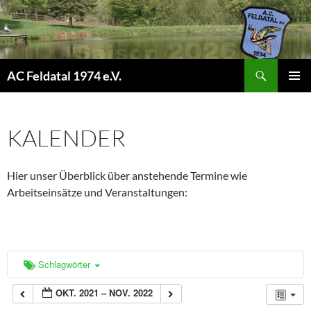
Suchen
AC Feldatal 1974 e.V.
ZUM
PRIMÄR
INHALT
MENÜ
SPRINGEN
KALENDER
Hier unser Überblick über anstehende Termine wie
Arbeitseinsätze und Veranstaltungen:
Schlagwörter
OKT. 2021 – NOV. 2022